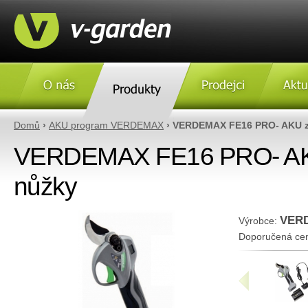
O nás
Produkty
Prodejci
Aktulity
Domů
›
AKU program VERDEMAX
› VERDEMAX FE16 PRO- AKU z
VERDEMAX FE16 PRO- AK
nůžky
VER
Výrobce:
Doporučená ce
«