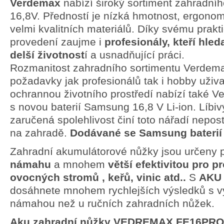
Verdemax
nabízí široký sortiment zahradn
16,8V. Předností je nízká hmotnost, ergonomi
velmi kvalitních materiálů. Díky svému prak
provedení zaujme i
profesionály, kteří hleda
delší životnost
í a usnadňující práci.
Rozmanitost zahradního sortimentu Verdema
požadavky jak profesionálů tak i hobby uživa
ochrannou životního prostředí nabízí také 
s novou baterií Samsung 16,8 V Li-ion. Líbiv
zaručená spolehlivost činí toto nářadí nepos
na zahradě.
Dodávané se Samsung baterií 
Zahradní akumulátorové nůžky jsou určeny 
námahu
a mnohem
větší efektivitou pro
pr
ovocných stromů
,
keřů, vinic atd
..
S
AK
dosáhnete mnohem rychlejších výsledků s 
námahou než u ručních zahradních nůžek
.
Aku zahradní nůžky VEDREMAX FE16PR