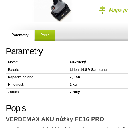
Mapa prodejc
Parametry
Popis
Parametry
Motor:
elektrický
Baterie:
Li-ion, 16,8 V Samsung
Kapacita baterie:
2,0 Ah
Hmotnost:
1 kg
Záruka:
2 roky
Popis
VERDEMAX AKU nůžky FE16 PRO