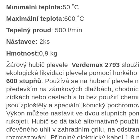
Minimální teplota:
50 ˚C
Maximální teplota:
600 ˚C
Tepelný proud
: 500 l/min
Nástavce:
2ks
Hmotnost:
0,9 kg
Žárový hubič plevele
Verdemax 2793
slouží
ekologické likvidaci plevele pomocí horkéh
600 stupňů
. Používá se na hubení plevele
především na zámkových dlažbách, chodnící
zídkách nebo cestách a to bez použití chemi
jsou zploštělý a speciální kónický pochromo
Výkon můžete nastavit ve dvou stupních po
rukojeti. Hubič se dá také alternativně použí
dřevěného uhlí v zahradním grilu, na odstran
rozmrazování. Přípojný elektrický kabel 1,8 