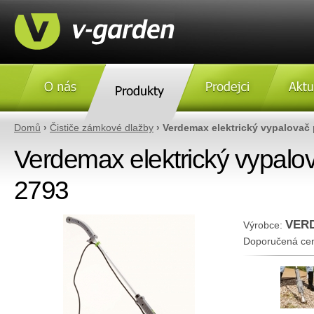
O nás
Produkty
Prodejci
Aktulity
Domů
›
Čističe zámkové dlažby
› Verdemax elektrický vypalovač 
Verdemax elektrický vypalov
2793
VER
Výrobce:
Doporučená ce