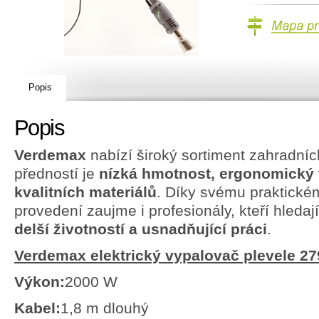
Mapa prodejc
Popis
Popis
Verdemax
nabízí široký sortiment zahradníc
předností je
nízká hmotnost, ergonomický 
kvalitních materiálů
. Díky svému praktické
provedení zaujme i profesionály, kteří hledaj
delší životností a usnadňující práci
.
Verdemax elektrický vypalovač plevele 2
Výkon:
2000 W
Kabel:
1,8 m dlouhý