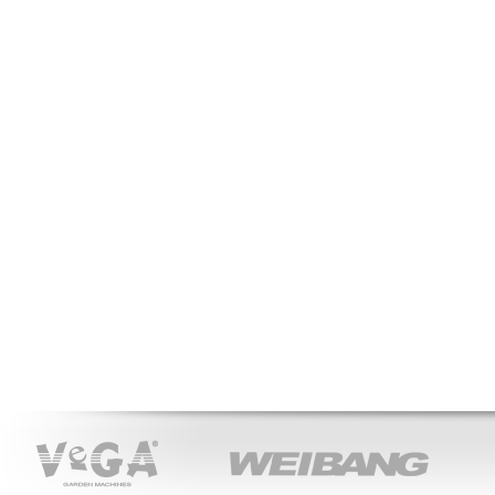
VeGA
WEIBANG
ACT