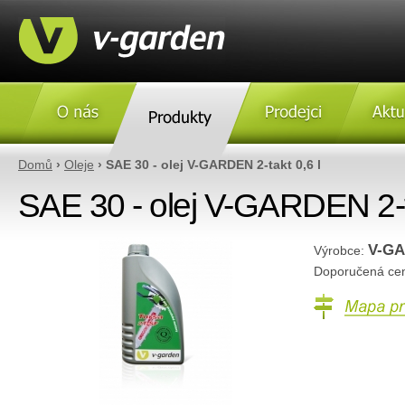
O nás
Produkty
Prodejci
Aktulity
Domů
›
Oleje
› SAE 30 - olej V-GARDEN 2-takt 0,6 l
SAE 30 - olej V-GARDEN 2-ta
V-G
Výrobce:
Doporučená ce
Mapa prodejc