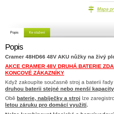
Mapa prodejc
Popis
Ke stažení
Popis
Cramer 48HD66 48V AKU nůžky na živý pl
AKCE CRAMER 48V DRUHÁ BATERIE ZD
KONCOVÉ ZÁKAZNÍKY
Když zakoupíte současně stroj a baterii řad
druhou baterii stejné nebo menší kapaci
Obě
baterie, nabíječky a stroj
lze zaregistr
letou záruku pro domácí využití
.