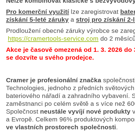
Nelze kombinovat klasické s bezvývodový
Pro komerční využití
lze zaregistrovat
bate
získání 5-leté záruky
a
stroj pro získání 2-
Prodloužení obecné záruky výrobce se zaregi
https://cramertools-service.com
do 2 měsíců
Akce je časově omezená od 1. 3. 2026 do 
se dozvíte u svého prodejce.
Cramer je profesionální značka
společnost
Technologies, jednoho z předních světových
bateriového nářadí a zahradního vybavení. 
zaměstnanci po celém světě a s více než 60
Společnost
neustále vyvíjí nové produkty
v
a Evropě. Celkem 96% produktových kompo
ve vlastních prostorech společnosti
.