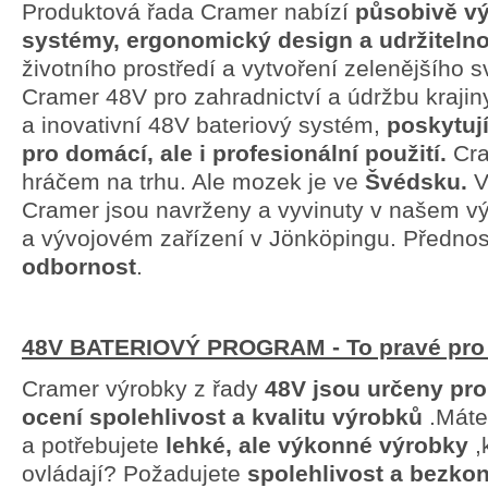
Produktová řada Cramer nabízí
působivě vý
systémy, ergonomický design a udržitelno
životního prostředí a vytvoření zelenějšího s
Cramer 48V pro zahradnictví a údržbu krajiny
a inovativní 48V bateriový systém,
poskytuj
pro domácí, ale i profesionální použití.
Cra
hráčem na trhu. Ale mozek je ve
Švédsku.
V
Cramer jsou navrženy a vyvinuty v našem 
a vývojovém zařízení v Jönköpingu. Přednos
odbornost
.
48
V BATERIOVÝ PROGRAM - To pravé pro
Cramer výrobky z řady
48V jsou určeny pr
ocení spolehlivost a kvalitu výrobků
.
Máte
a potřebujete
lehké, ale výkonné výrobky
,
ovládají? Požadujete
spolehlivost a bezko