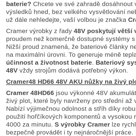
baterie?
Chcete ve své zahradě dosáhnout v
výsledků hned, bez velkého vysvětlování ne
už dále nehledejte, vaší volbou je značka
Cr
Cramer výrobky z řady
48V poskytují větší
proudem než komerčně dostupné systémy s 
Nižší proud znamená, že bateriové články n
na maximální úrovni. To generuje méně tepl
účinnost a životnost baterie
.
Bateriový s
48V
vždy strojům dodává potřebný výkon
.
Cramer
48
HD66 48V AKU nůžky na živý pl
Cramer 48HD66
jsou výkonné 48V akumulát
živý plot, které byly navrženy pro střední až
Nabízí výjimečnou odolnost a stříh díky robu
použití hořčíkových komponentů a vysokou ry
4000 za minutu.
S výrobky Cramer
lze rychl
bezpečně provádět i ty nejnáročnější práce
.