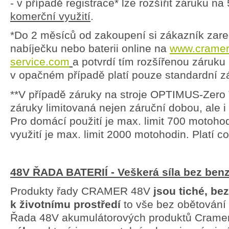
- v případě registrace* lze rozšířit záruku na 
komerční využití
.
*Do 2 měsíců od zakoupení si zákazník zaregi
nabíječku nebo baterii online na
www.cramer
service.com
a potvrdí tím rozšířenou záruku a
v opačném případě platí pouze standardní z
**V případě záruky na stroje OPTIMUS-Zero 
záruky limitovaná nejen záruční dobou, ale 
Pro domácí použití je max. limit 700 motoho
využití je max. limit 2000 motohodin. Platí c
48
V ŘADA BATERIÍ - Veškerá síla bez ben
Produkty řady CRAMER 48V
jsou tiché, be
k životnímu prostředí
to vše bez obětování 
Řada 48V akumulátorových produktů Crame