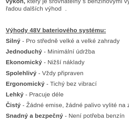
výkon,
který je srovnatelný s benzinovými v
řadou dalších výhod
.
Výhody 48V bateriového systému
:
Silný
-
Pro středně velké a velké zahrady
Jednoduchý
-
Minimální údržba
Ekonomický
-
Nižší náklady
Spolehlivý
-
Vždy připraven
Ergonomický
-
Tichý bez vibrací
Lehký
-
Pracuje déle
Čistý
-
Žádné emise, žádné palivo vylité na
Snadný a bezpečný
-
Není potřeba benzín