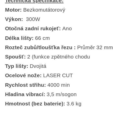
Technická specifikace
:
Motor:
Bezkomutátorový
Výkon:
300
W
Otočná zadní rukojeť
:
Ano
Délka lišty
:
66
cm
Rozteč zubů/tloušťka řezu
:
Průměr 32 mm
Spoušť:
2 (funkce zpětného chodu
Typ lišty
:
Dvojitá
Ocelové nože:
LASER CUT
Rychlost střihu:
4000 min
Hladina vibrací:
3,5 m/sogon
Hmotnost (bez baterie):
3.6 kg