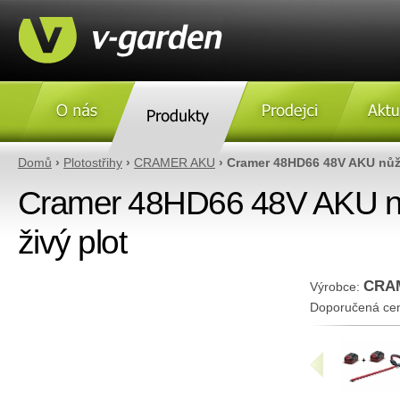
O nás
Produkty
Prodejci
Aktulity
Domů
›
Plotostřihy
›
CRAMER AKU
› Cramer 48HD66 48V AKU nůžk
Cramer 48HD66 48V AKU n
živý plot
CRA
Výrobce:
Doporučená ce
«