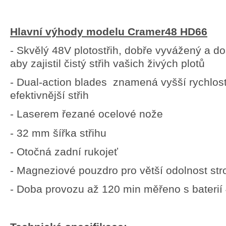
Hlavní výhody modelu
Cramer
48
HD66
- Skvělý 48V plotostřih, dobře vyvážený a d
aby zajistil čistý střih vašich živých plotů
- Dual-action blades znamená vyšší rychlos
efektivnější střih
- Laserem řezané ocelové nože
- 32 mm šířka střihu
- Otočná zadní rukojeť
- Magneziové pouzdro pro větší odolnost str
- Doba provozu až 120 min měřeno s baterií