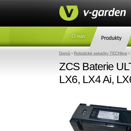
O nás
Produkty
Domů
›
Robotické sekačky TECHline
›
ZCS Baterie U
LX6, LX4 Ai, LX6