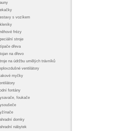
auny
ekačky
estavy s vozíkem
kleníky
něhové frézy
peciální stroje
típače dřeva
tojan na dřevo
troje na údržbu umělých trávníků
eplovzdušné ventilátory
lakové myčky
entilátory
odní fontány
ysavače, foukače
ysoušeče
yžínače
ahradní domky
ahradní nábytek