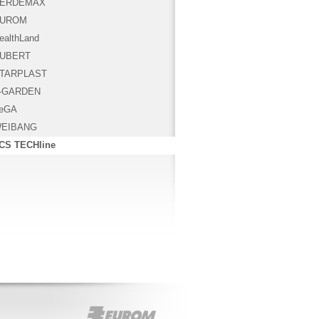
ERDEMAX
UROM
ealthLand
UBERT
TARPLAST
-GARDEN
eGA
EIBANG
CS TECHline
EUROM