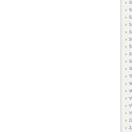
S
S
S
S
S
S
Š
S
S
T
T
V
V
V
V
V
Z
Z