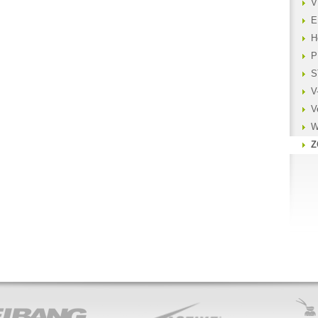
V
E
H
P
S
V
V
W
Z
ACTIVE
PUBERT