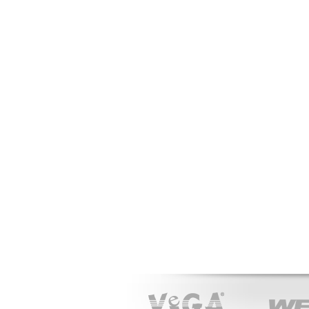
VeGA
WEIBANG