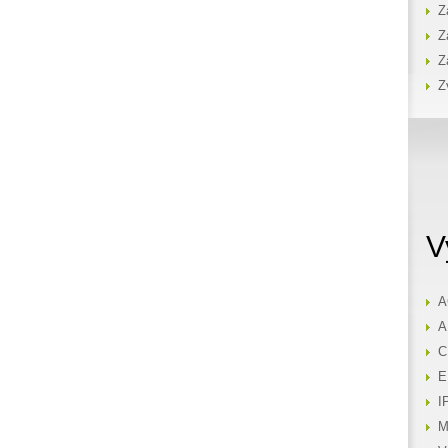
Z
Z
Z
Z
V
A
A
C
E
I
M