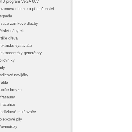
KU program VeGA 80V
azénová chemie a příslušenství
erpadla
ističe zámkové dlažby
ětský nábytek
rtiče dřeva
lektrické vysavače
lektrocentrály generátory
óliovníky
rily
adicové navijáky
rabla
ubiče hmyzu
nfrasauny
nfrazářiče
ladívkové mulčovače
olébkové pily
řovinořezy