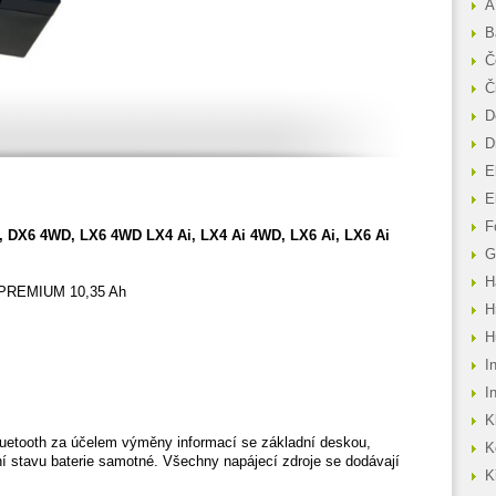
A
B
Č
Č
D
D
E
E
F
 DX6 4WD, LX6 4WD LX4 Ai, LX4 Ai 4WD, LX6 Ai, LX6 Ai
G
H
RA PREMIUM 10,35 Ah
H
H
I
I
K
Bluetooth za účelem výměny informací se základní deskou,
K
ní stavu baterie samotné. Všechny napájecí zdroje se dodávají
K