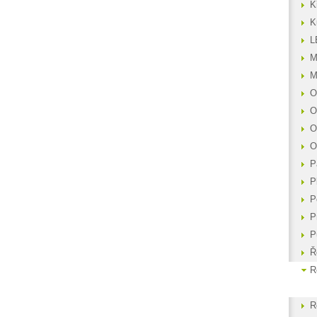
K
K
L
M
M
O
O
O
O
P
P
P
P
P
Ř
R
R