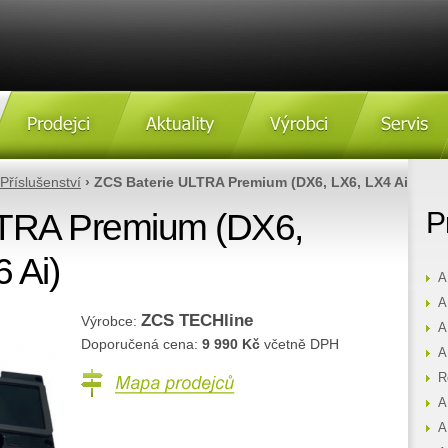
Prodejci
Aktulity
Výrobci
Servis
Příslušenství
› ZCS Baterie ULTRA Premium (DX6, LX6, LX4 Ai, LX6 
LTRA Premium (DX6,
P
 Ai)
A
A
ZCS TECHline
Výrobce:
A
Doporučená cena:
9 990 Kč
včetně DPH
A
Mapa prodejců
R
A
A