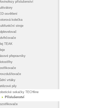
řovinořezy příslušenství
ultivátory
ED osvětlení
otorová kolečka
ultifunkční stroje
dplevelovač
dvlhčovače
lej TEAK
leje
ásové přepravníky
lotostřihy
ostřikovače
rovzdušňovače
ůdní vrtáky
etězové pily
obotické sekačky TECHline
Příslušenství
ozstřikovače