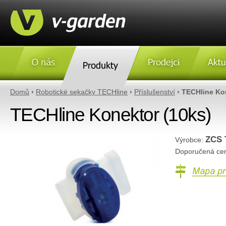
O nás
Produkty
Prodejci
Aktulity
Domů
›
Robotické sekačky TECHline
›
Příslušenství
› TECHline Ko
TECHline Konektor (10ks)
ZCS 
Výrobce:
Doporučená ce
Mapa prodejc