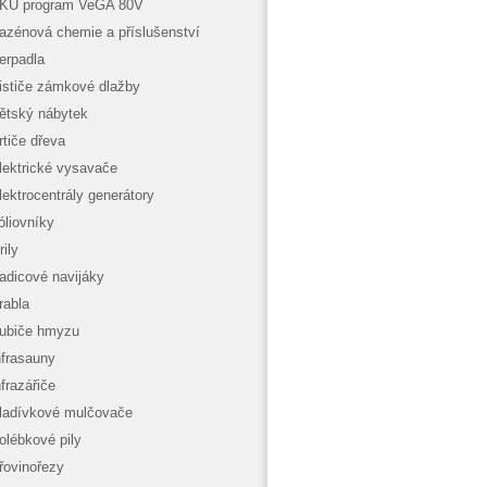
KU program VeGA 80V
azénová chemie a příslušenství
erpadla
ističe zámkové dlažby
ětský nábytek
rtiče dřeva
lektrické vysavače
lektrocentrály generátory
óliovníky
rily
adicové navijáky
rabla
ubiče hmyzu
nfrasauny
nfrazářiče
ladívkové mulčovače
olébkové pily
řovinořezy