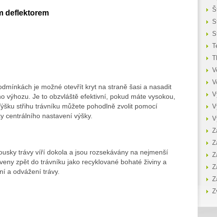
Š
m deflektorem
S
S
T
T
V
V
dmínkách je možné otevřít kryt na straně šasi a nasadit
V
ho výhozu. Je to obzvláště efektivní, pokud máte vysokou,
ýšku střihu trávníku můžete pohodlně zvolit pomocí
V
 centrálního nastavení výšky.
V
Z
Z
ousky trávy víří dokola a jsou rozsekávány na nejmenší
Z
veny zpět do trávníku jako recyklované bohaté živiny a
Z
ní a odvážení trávy.
Z
Z