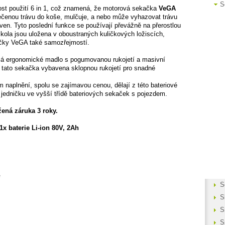
S
nost použití 6 in 1, což znamená, že motorová sekačka
VeGA
čenou trávu do koše, mulčuje, a nebo může vyhazovat trávu
en. Tyto poslední funkce se používají převážně na přerostlou
 kola jsou uložena v oboustraných kuličkových ložiscích,
načky VeGA také samozřejmostí.
á ergonomické madlo s pogumovanou rukojetí a masivní
e tato sekačka vybavena sklopnou rukojetí pro snadné
 naplnění, spolu se zajímavou cenou, dělají z této bateriové
jedničku ve vyšší třídě bateriových sekaček s pojezdem.
ená záruka 3 roky.
1x baterie Li-ion 80V, 2Ah
e
S
S
S
S