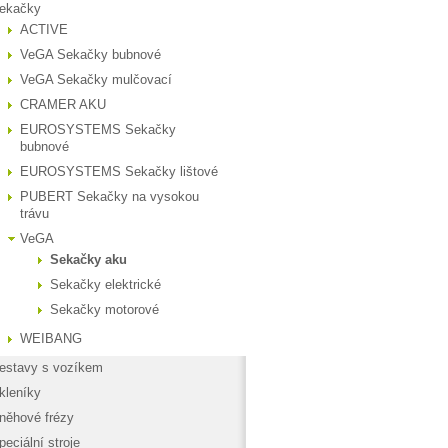
ekačky
ACTIVE
VeGA Sekačky bubnové
VeGA Sekačky mulčovací
CRAMER AKU
EUROSYSTEMS Sekačky
bubnové
EUROSYSTEMS Sekačky lištové
PUBERT Sekačky na vysokou
trávu
VeGA
Sekačky aku
Sekačky elektrické
Sekačky motorové
WEIBANG
estavy s vozíkem
kleníky
něhové frézy
peciální stroje