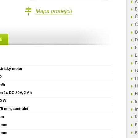
A
B
Mapa prodejců
Č
Č
D
ti
D
E
E
F
ktrický motor
G
O
H
m/h
H
ion 1x DC 80V, 2 Ah
H
0 W
I
75 mm, centrální
I
cm
K
0 mm
K
K
5 mm