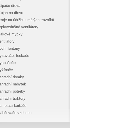
típače dřeva
tojan na dřevo
troje na údržbu umělých trávníků
eplovzdušné ventilátory
lakové myčky
entilátory
odní fontány
ysavače, foukače
ysoušeče
yžínače
ahradní domky
ahradní nábytek
ahradní potřeby
ahradní traktory
ametací kartáče
vlhčovače vzduchu