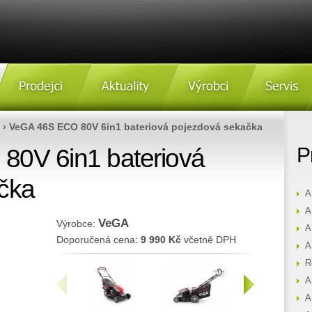
Prodejci
Aktulity
Výrobci
Servis
› VeGA 46S ECO 80V 6in1 bateriová pojezdová sekačka
0V 6in1 bateriová
P
čka
A
A
VeGA
Výrobce:
A
Doporučená cena:
9 990 Kč
včetně DPH
A
R
A
«
»
A