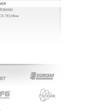
eGA
EIBANG
CS TECHline
EUROM
FARELEK
EMS