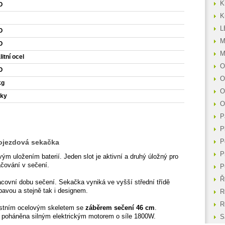
K
O
K
L
O
M
O
M
itní ocel
O
O
O
kg
O
oky
O
P
P
ojezdová sekačka
P
P
m uložením baterií. Jeden slot je aktivní a druhý úložný pro
čování v sečení.
P
Ř
acovní dobu sečení. Sekačka vyniká ve vyšší střední třídě
avou a stejně tak i designem.
R
R
ustním ocelovým skeletem se
záběrem sečení 46 cm
.
 poháněna silným elektrickým motorem o síle 1800W.
S