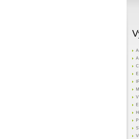
V
A
A
C
E
I
M
V
E
H
P
S
V