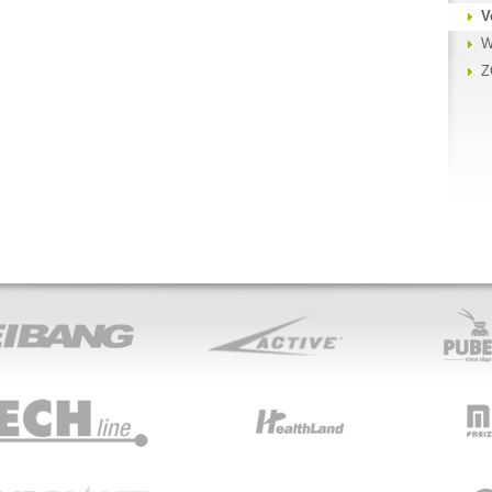
V
W
Z
ACTIVE
PUBERT
HEALTHLAND
MFG
T
VERDEMAX
EUROSYST