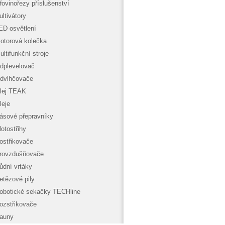
řovinořezy příslušenství
ultivátory
ED osvětlení
otorová kolečka
ultifunkční stroje
dplevelovač
dvlhčovače
lej TEAK
leje
ásové přepravníky
lotostřihy
ostřikovače
rovzdušňovače
ůdní vrtáky
etězové pily
obotické sekačky TECHline
ozstřikovače
auny