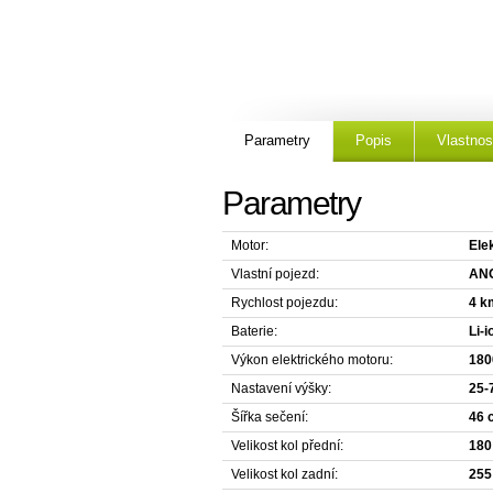
Parametry
Popis
Vlastnos
Parametry
Motor:
Ele
Vlastní pojezd:
AN
Rychlost pojezdu:
4 k
Baterie:
Li-
Výkon elektrického motoru:
180
Nastavení výšky:
25-
Šířka sečení:
46 
Velikost kol přední:
18
Velikost kol zadní:
25