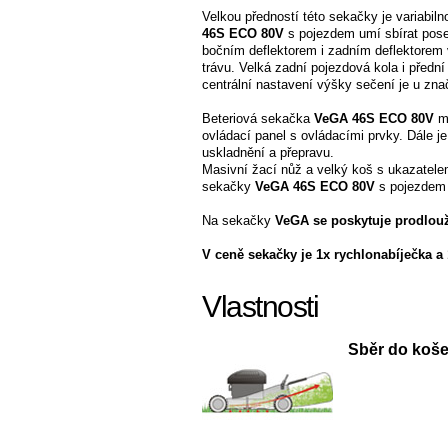
Velkou předností této sekačky je variabil
46S ECO 80V
s pojezdem umí sbírat pose
bočním deflektorem i zadním deflektorem v
trávu. Velká zadní pojezdová kola i přední
centrální nastavení výšky sečení je u z
Beteriová sekačka
VeGA 46S ECO 80V
m
ovládací panel s ovládacími prvky. Dále j
uskladnění a přepravu.
Masivní žací nůž a velký koš s ukazatelem
sekačky
VeGA 46S ECO 80V
s pojezdem 
Na sekačky
VeGA se poskytuje prodlouž
V ceně sekačky je 1x rychlonabíječka a 
Vlastnosti
Sběr do koš