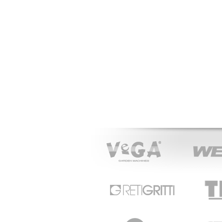
VeGA
WEIBANG
RETIGRITTI
TECHline
CRAMER
STARPLAS