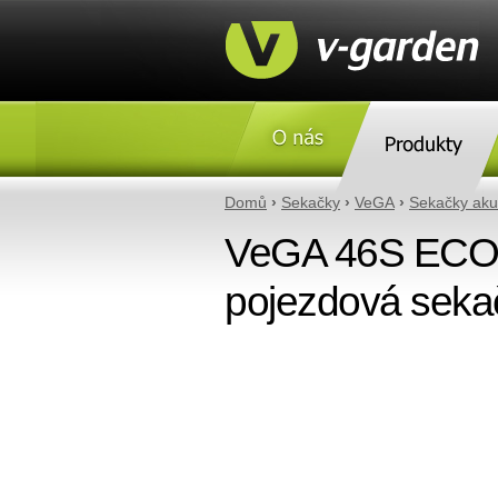
O nás
Produkty
Domů
›
Sekačky
›
VeGA
›
Sekačky aku
VeGA 46S ECO 8
pojezdová seka