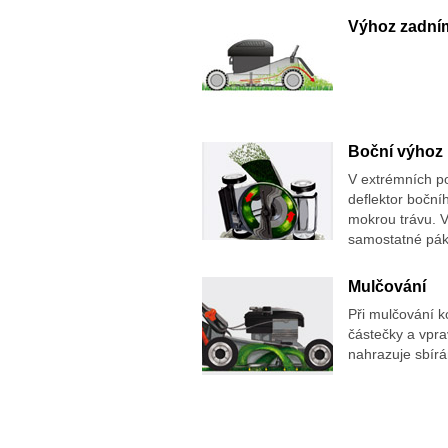
Výhoz zadní
Boční výhoz
V extrémních po
deflektor boční
mokrou trávu. V
samostatné páky
Mulčování
Při mulčování k
částečky a vpra
nahrazuje sbírá