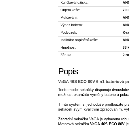
Kuličková ložiska:
AN
Objem koše:
70 l
Mulčování:
AN
Výhoz bokem:
AN
Podvozek:
Kval
Indikátor naplnění koše:
AN
Hmotnost:
33 
Záruka:
2 r
Popis
VeGA 46S ECO 80V 6in1 bateriová p
Tento model sekačky disponuje dvouslotový
možnost okamžité výměny baterie a pokra
Tímto systém si jednoduše prodloužíte pr
sekaček svým kvalitním zpracováním, výb
Zahradní sekačka VeGA je vybavena rob
Motorová sekačka
VeGA 46S ECO 80V
je