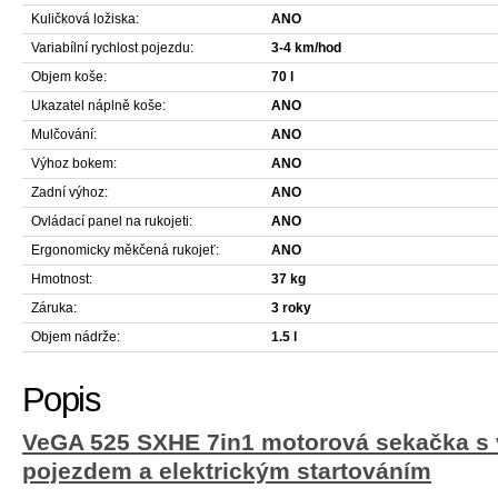
Kuličková ložiska:
ANO
Variabílní rychlost pojezdu:
3-4 km/hod
Objem koše:
70 l
Ukazatel náplně koše:
ANO
Mulčování:
ANO
Výhoz bokem:
ANO
Zadní výhoz:
ANO
Ovládací panel na rukojeti:
ANO
Ergonomicky měkčená rukojeť:
ANO
Hmotnost:
37 kg
Záruka:
3 roky
Objem nádrže:
1.5 l
Popis
VeGA 525 SXHE 7in1 motorová sekačka s 
pojezdem a elektrickým startováním