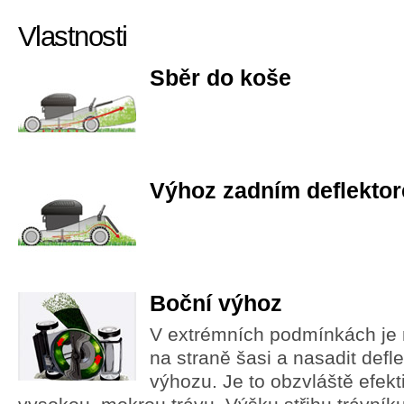
Vlastnosti
Sběr do koše
Výhoz zadním deflekto
Boční výhoz
V extrémních podmínkách je m
na straně šasi a nasadit defl
výhozu. Je to obzvláště efek