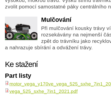
vysokou, mokrou trávu. Výšku střihu trávní
zvolit pomocí samostatné páky centrálního n
Mulčování
Při mulčování kousky trávy ví
rozsekávány na nejmenší čás
zpět do trávníku jako recyklo
a nahrazuje sbírání a odvážení trávy.
Ke stažení
Part listy
motor_vega_y170ve_vega_525_sxhe_7in1_20
vega_525_sxhe_7in1_2021.pdf