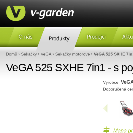
O nás
Produkty
Prodejci
Aktulity
Domů
›
Sekačky
›
VeGA
›
Sekačky motorové
› VeGA 525 SXHE 7in
VeGA 525 SXHE 7in1 - s p
VeG
Výrobce:
Doporučená ce
«
Mapa prodejc