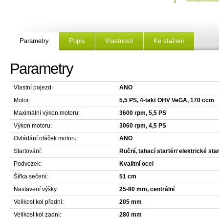
Parametry
Popis
Vlastnosti
Ke stažení
Parametry
Vlastní pojezd:
ANO
Motor:
5,5 PS, 4-takt OHV VeGA, 170 ccm
Maximální výkon motoru:
3600 rpm, 5,5 PS
Výkon motoru:
3060 rpm, 4,5 PS
Ovládání otáček motoru:
ANO
Startování:
Ruční, tahací startér/ elektrické sta
Podvozek:
Kvalitní ocel
Šířka sečení:
51 cm
Nastavení výšky:
25-80 mm, centrální
Velikost kol přední:
205 mm
Velikost kol zadní:
280 mm