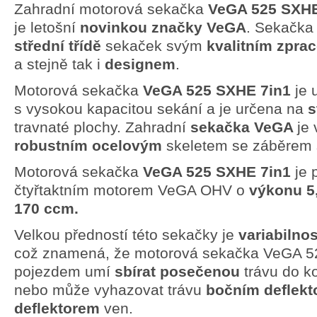
Zahradní motorová sekačka
VeGA 525 SXH
je letošní
novinkou značky VeGA
. Sekačk
střední třídě
sekaček svým
kvalitním zpra
a stejně tak i
designem
.
Motorová sekačka
VeGA 525 SXHE 7in1
je 
s vysokou kapacitou sekání a je určena na
s
travnaté plochy. Zahradní
sekačka VeGA
je
robustním ocelovým
skeletem se záběrem 
Motorová sekačka
VeGA 525 SXHE 7in1
je
čtyřtaktním motorem VeGA OHV o
výkonu 5
170 ccm.
Velkou předností této sekačky je
variabilnos
což znamená, že motorová sekačka VeGA 
pojezdem umí
sbírat posečenou
trávu do k
nebo může vyhazovat trávu
bočním deflek
deflektorem
ven.