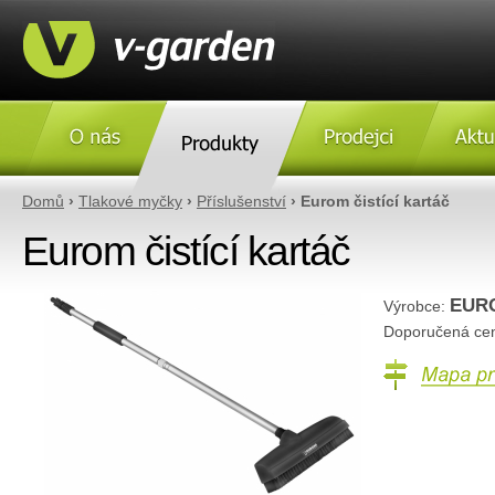
O nás
Produkty
Prodejci
Aktulity
Domů
›
Tlakové myčky
›
Příslušenství
› Eurom čistící kartáč
Eurom čistící kartáč
EUR
Výrobce:
Doporučená ce
Mapa prodejc