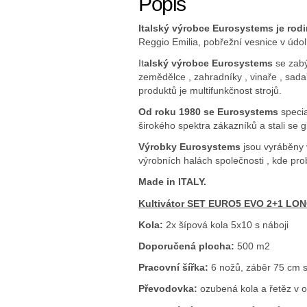
Popis
Italský výrobce Eurosystems je rodi
Reggio Emilia, pobřežní vesnice v údol
It
alský výrobce Eurosystems
se zab
zemědělce , zahradníky , vinaře , sad
produktů je multifunkčnost strojů.
Od roku 1980 se Eurosystems
specia
širokého spektra zákazníků a stali se
Výrobky Eurosystems
jsou vyráběny v
výrobních halách společnosti , kde pro
Made in ITALY.
Kultivátor
SET EURO5 EVO 2+1 LO
Kola:
2x šípová kola 5x10 s náboji
Doporučená plocha:
500 m2
Pracovní šířka:
6 nožů, záběr 75 cm 
Převodovka:
ozubená kola a řetěz v ol