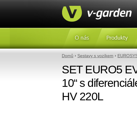
O nás
Produkty
Domů
›
Sestavy s vozíkem
›
EUROSY
SET EURO5 EV
10“ s diferenc
HV 220L