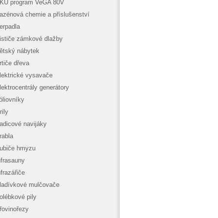
KU program VeGA 80V
azénová chemie a příslušenství
erpadla
ističe zámkové dlažby
ětský nábytek
rtiče dřeva
lektrické vysavače
lektrocentrály generátory
óliovníky
rily
adicové navijáky
rabla
ubiče hmyzu
nfrasauny
nfrazářiče
ladívkové mulčovače
olébkové pily
řovinořezy