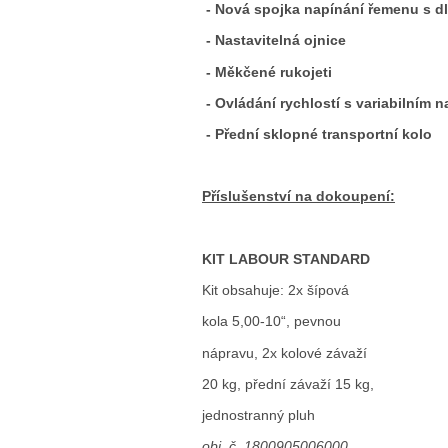
- Nová spojka napínání řemenu s d
- Nastavitelná ojnice
- Měkčené rukojeti
- Ovládání rychlostí s variabilním n
- Přední sklopné transportní kolo
Příslušenství na dokoupení:
KIT LABOUR STANDARD
Kit obsahuje: 2x šípová
kola 5,00-10“, pevnou
nápravu, 2x kolové závaží
20 kg, přední závaží 15 kg,
jednostranný pluh
obj. č. 1800905006000