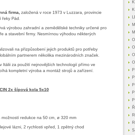
K
K
nná firma,
založená v roce 1973 v Luzzara, provincie
L
í řeky Pád.
M
ývá výrobou zahradní a zemědělské techniky určené pro
M
aře a stavební firmy. Nesmírnou výhodou některých
O
O
lizovali na přizpůsobení jejich produktů pro potřeby
 globálním partnerem několika mezinárodních značek.
O
O
 Itálii za použití nejnovějších technologií přímo ve
P
bíhá kompletní výroba a montáž strojů a zařízení.
P
P
NCIN
2x šípová kola 5x10
P
P
Ř
R
s možností redukce na 50 cm, ø 320 mm
R
ejové lázni, 2 rychlosti vpřed, 1 zpětný chod
S