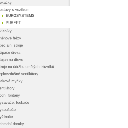
ekačky
estavy s vozíkem
EUROSYSTEMS
PUBERT
kleníky
něhové frézy
peciální stroje
típače dřeva
tojan na dřevo
troje na údržbu umělých trávníků
eplovzdušné ventilátory
lakové myčky
entilátory
odní fontány
ysavače, foukače
ysoušeče
yžínače
ahradní domky