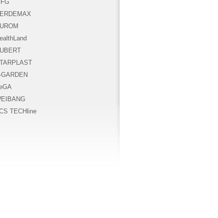
FG
ERDEMAX
UROM
ealthLand
UBERT
TARPLAST
-GARDEN
eGA
EIBANG
CS TECHline