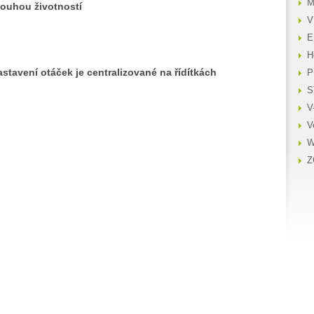
M
louhou životností
V
E
H
astavení otáček je centralizované na řídítkách
P
S
V
V
W
Z