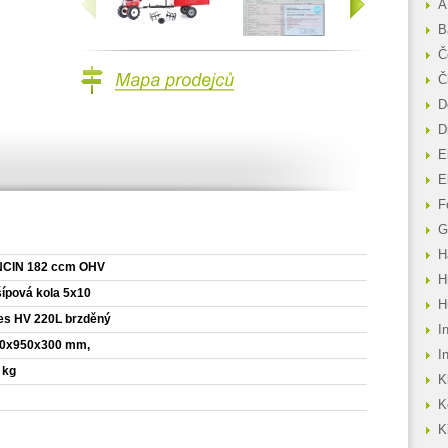
«
»
A
B
Č
Mapa prodejců
Č
D
D
E
E
F
G
H
CIN 182 ccm OHV
H
šípová kola 5x10
H
es HV 220L brzděný
I
0x950x300 mm,
I
 kg
K
K
K