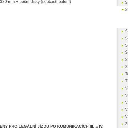
320 mm + boční disky (součástí balení)
S
S
S
S
S
Š
S
S
T
T
V
V
V
V
V
Z
Y PRO LEGÁLNÍ JÍZDU PO KUMUNIKACÍCH III. a IV.