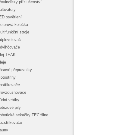
řovinořezy příslušenství
ultivátory
ED osvětlení
otorová kolečka
ultifunkční stroje
dplevelovač
dvlhčovače
lej TEAK
leje
ásové přepravníky
lotostřihy
ostřikovače
rovzdušňovače
ůdní vrtáky
etězové pily
obotické sekačky TECHline
ozstřikovače
auny