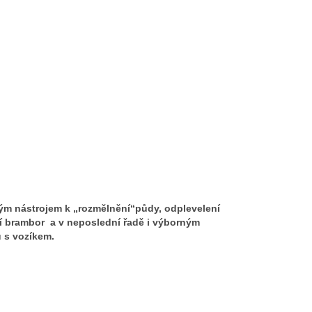
ým nástrojem k
„
rozmělnění
“
půdy, odplevelení
ní brambor a v neposlední řadě i výborným
 s vozíkem.