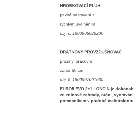
HROBKOVACÍ PLUH
pevné nastavení s
rychlým uvolněním
obj. č. 1800905028200
DRÁTKOVÝ PROVZDUŠŇOVAČ
pružiny, pracovní
záběr 50 cm
obj. č. 1800907001030
EURO5 EVO 2+1 LONCIN
je dokonal
zeleninové zahrady, orání, vyorává
pomocníkem v podobě malotraktoru