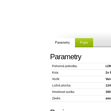
Parametry
Popis
Parametry
Pohonná jednotka:
LON
Kola:
2x 
Vozík:
Var
Ložná plocha:
124
Hmotnost vozíku:
300
Závěs:
ano