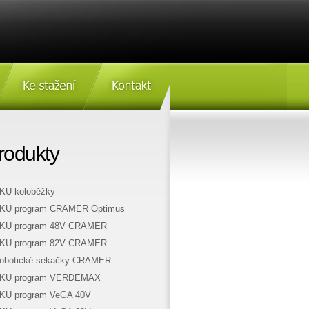
Ke stažení
Kontakt
s vozíkem VARES HV 220L
rodukty
KU koloběžky
KU program CRAMER Optimus
KU program 48V CRAMER
KU program 82V CRAMER
obotické sekačky CRAMER
KU program VERDEMAX
KU program VeGA 40V