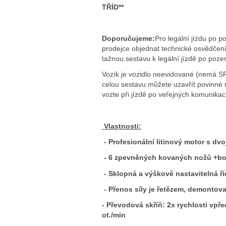
TŘÍD**
Doporučujeme:
Pro legální jízdu po 
prodejce objednat technické osvědčen
tažnou sestavu k legální jízdě po poz
Vozík je vozidlo neevidované (nemá SP
celou sestavu můžete uzavřít povinné 
vozte při jízdě po veřejných komunikac
Vlastnosti:
- Profesionální litinový motor s dvoj
- 6 zpevněných kovaných nožů +bo
- Sklopná a výškově nastavitelná ř
- Přenos síly je řetězem, demontov
- Převodová skříň: 2x rychlosti vpřed
ot./min