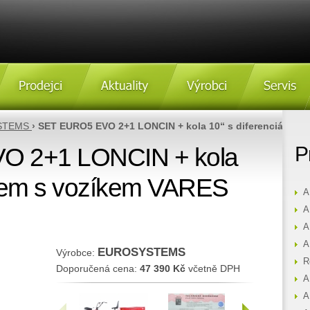
Prodejci
Aktulity
Výrobci
Servis
STEMS
› SET EURO5 EVO 2+1 LONCIN + kola 10“ s diferenciálem 
O 2+1 LONCIN + kola
P
iálem s vozíkem VARES
A
A
A
A
EUROSYSTEMS
Výrobce:
R
Doporučená cena:
47 390 Kč
včetně DPH
A
A