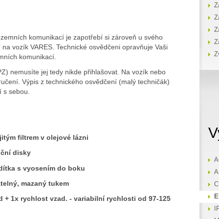
Z
Z
Z
pozemních komunikací je zapotřebí si zároveň u svého
Z
í na vozík VARES. Technické osvědčeni opravňuje Vaši
Z
emních komunikací.
Z) nemusíte jej tedy nikde přihlašovat. Na vozík nebo
ručení. Výpis z technického osvědčení (malý techničák)
í s sebou.
V
itým filtrem v olejové lázni
ční disky
A
ídítka s vyosením do boku
A
atelný, mazaný tukem
C
E
 + 1x rychlost vzad. - variabilní rychlosti od
97-125
I