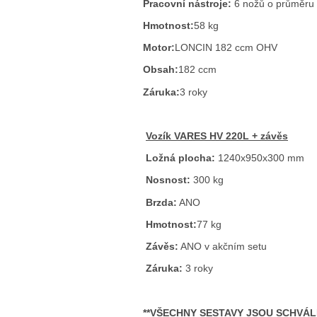
Pracovní nástroje:
6 nožů o průměru 
Hmotnost:
58 kg
Motor:
LONCIN 182 ccm OHV
Obsah:
182 ccm
Záruka:
3 roky
Vozík VARES HV 220L + závěs
Ložná plocha:
1240x950x300 mm
Nosnost:
300 kg
Brzda:
ANO
Hmotnost:
77 kg
Závěs:
ANO v akčním setu
Záruka:
3 roky
**VŠECHNY SESTAVY JSOU SCHVÁLEN