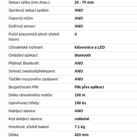
Sekací výška (min./max.):
20 - 70 mm
Spirálový sekací systém:
ANO
Úsporný režim:
ANO
Dešťový sensor:
ANO
Počet pracovních ploch včetně
4
hlavní:
Uživatelské rozhraní:
klávesnice a LED
Ovládání aplikací:
bluetooth
Přijímač Bluetooth:
ANO
Snímač zvednutí/překlopení:
ANO
Tlačítko nouzového zastavení:
ANO
Bezpečnostní PIN:
PIN přes aplikaci
Délka obvodového vodiče:
100 m
Upevňovací hřeby:
100 ks
Nabíjecí stanice:
ANO
Kryt dobíjecí stanice:
volitelné
Hmotnost, včetně baterií:
7.1 kg
Délka:
420 mm