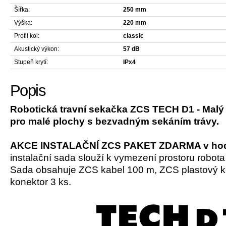
Šířka:
250 mm
Výška:
220 mm
Profil kol:
classic
Akustický výkon:
57 dB
Stupeň krytí:
IPx4
Popis
Robotická travní sekačka ZCS TECH D1 - Malý 
pro malé plochy s bezvadným sekáním trávy.
AKCE INSTALAČNÍ ZCS PAKET ZDARMA v hodn
instalační sada slouží k vymezení prostoru robot
Sada obsahuje ZCS kabel 100 m, ZCS plastový k
konektor 3 ks.