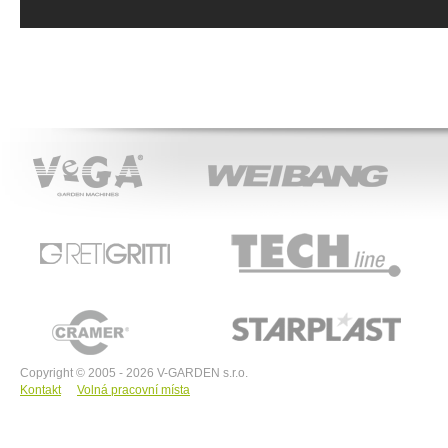
VeGA
WEIBANG
ACT
RETIGRITTI
TECHline
CRAMER
STARPLAST
Copyright © 2005 - 2026 V-GARDEN s.r.o.
Kontakt
Volná pracovní místa