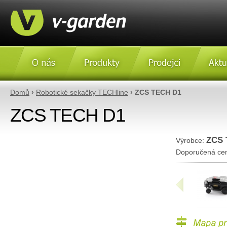
O nás
Produkty
Prodejci
Aktulity
Domů
›
Robotické sekačky TECHline
› ZCS TECH D1
ZCS TECH D1
ZCS 
Výrobce:
Doporučená ce
«
Mapa prodejc