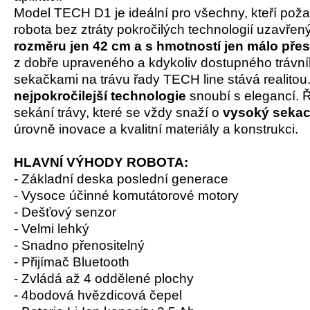
Model TECH D1 je ideální pro všechny, kteří pož
robota bez ztráty pokročilých technologií uzavřený
rozměru jen 42 cm a s hmotností jen málo přes
z dobře upraveného a kdykoliv dostupného trávní
sekačkami na trávu řady TECH line stává realitou
nejpokročilejší technologie
snoubí s elegancí. 
sekání trávy, které se vždy snaží o
vysoký sekac
úrovně inovace a kvalitní materiály a konstrukci.
HLAVNÍ VÝHODY ROBOTA:
- Základní deska poslední generace
- Vysoce účinné komutátorové motory
- Dešťový senzor
- Velmi lehký
- Snadno přenositelný
- Přijímač Bluetooth
- Zvládá až 4 oddělené plochy
- 4bodová hvězdicová čepel