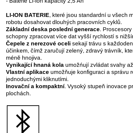
- Baterie Li-Ion kapacity 2,5 Ah
LI-ION BATERIE
, které jsou standardní u všech 
robotu dosahovat dlouhých pracovních cyklů.
Základní deska poslední generace
. Proscesory 
schopny zpracovat více dat vyšší rychlostí s nižš
Čepele z nerezové oceli
sekají trávu s každode
účinkem, čímž zaručují zelený, zdravý trávník, kte
méně hnojiva.
Vynikající hnaná kola
umožńují zvládat svahy a
Vlastní aplikace
umožňuje konfiguraci a správu r
jednoduchými kliknutími.
Inovační a kompaktní
. Vysoký stupeň inovace pr
plochách.