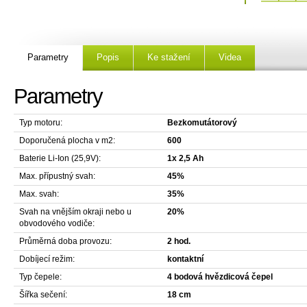
Parametry
Popis
Ke stažení
Videa
Parametry
Typ motoru:
Bezkomutátorový
Doporučená plocha v m2:
600
Baterie Li-Ion (25,9V):
1x 2,5 Ah
Max. přípustný svah:
45%
Max. svah:
35%
Svah na vnějším okraji nebo u
20%
obvodového vodiče:
Průměrná doba provozu:
2 hod.
Dobíjecí režim:
kontaktní
Typ čepele:
4 bodová hvězdicová čepel
Šířka sečení:
18 cm