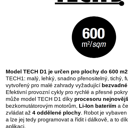
Model TECH D1 je určen pro plochy do 600 m2
TECH1: malý, lehký, snadno přenositelný, tichý, f
vytvořený pro malé zahrady vyžadující
bezvadné 
Efektivní provozní cykly pro rychlé a přesné pokry
může model TECH D1 díky
procesoru nejnovějš
bezkomutátorovým motorům,
Li-Ion bateriím
a če
zvládat až
4 oddělené plochy
. Robot je vybave
a lze jej tedy programovat a řídit i dálkově, a to 
aplikaci.