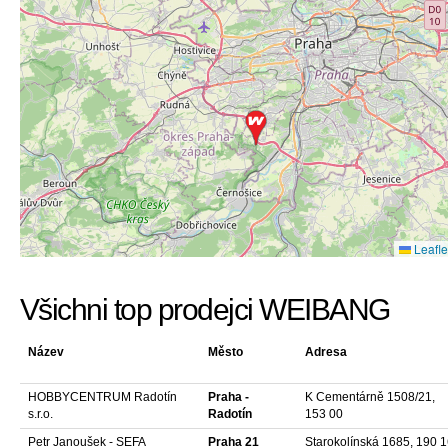
Leafle
Všichni top prodejci WEIBANG
Název
Město
Adresa
HOBBYCENTRUM Radotín
Praha -
K Cementárně 1508/21,
s.r.o.
Radotín
153 00
Petr Janoušek - SEFA
Praha 21
Starokolínská 1685, 190 