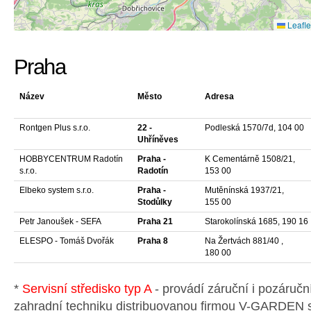
Leafle
Praha
Název
Město
Adresa
Rontgen Plus s.r.o.
22 -
Podleská 1570/7d, 104 00
Uhříněves
HOBBYCENTRUM Radotín
Praha -
K Cementárně 1508/21,
s.r.o.
Radotín
153 00
Elbeko system s.r.o.
Praha -
Mutěnínská 1937/21,
Stodůlky
155 00
Petr Janoušek - SEFA
Praha 21
Starokolínská 1685, 190 16
ELESPO - Tomáš Dvořák
Praha 8
Na Žertvách 881/40 ,
180 00
*
Servisní středisko typ A
- provádí záruční i pozáručn
zahradní techniku distribuovanou firmou V-GARDEN s