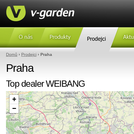
O nás
Produkty
Prodejci
Aktulity
Domů
›
Prodejci
› Praha
Praha
Top dealer WEIBANG
+
−