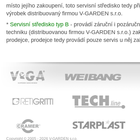
místo jejího zakoupení, toto servisní středisko tedy př
výrobek distribuovaný firmou V-GARDEN s.r.o.
*
Servisní středisko typ B
- provádí záruční i pozáručn
techniku (distribuovanou firmou V-GARDEN s.r.o.) z
prodejce, prodejce tedy provádí pouze servis u něj 
VeGA
WEIBANG
ACT
RETIGRITTI
TECHline
CRAMER
STARPLAST
Copyright © 2005 - 2026 V-GARDEN s.r.o.