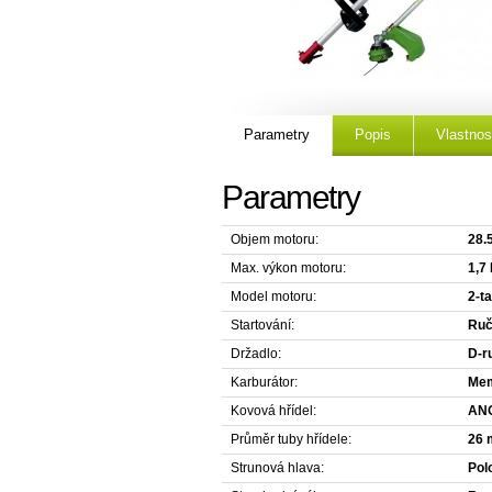
Parametry
Popis
Vlastnos
Parametry
Objem motoru:
28.
Max. výkon motoru:
1,7
Model motoru:
2-ta
Startování:
Ruč
Držadlo:
D-r
Karburátor:
Mem
Kovová hřídel:
AN
Průměr tuby hřídele:
26
Strunová hlava:
Pol