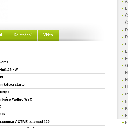
A
B
Č
Č
D
ti
Ke stažení
Videa
D
E
E
F
5 cm
3
G
 Hp/1,25 kW
H
kt
H
ní tahací startér
H
ukojeť
I
brána Walbro WYC
I
O
K
 mm
K
oautomat ACTIVE patented 120
K