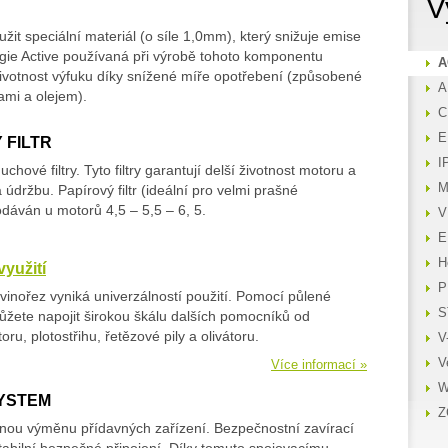
V
užit speciální materiál (o síle 1,0mm), který snižuje emise
gie Active používaná při výrobě tohoto komponentu
A
životnost výfuku díky snížené míře opotřebení (způsobené
A
ami a olejem).
C
E
 FILTR
I
hové filtry. Tyto filtry garantují delší životnost motoru a
M
 údržbu. Papírový filtr (ideální pro velmi prašné
dáván u motorů 4,5 – 5,5 – 6, 5.
V
E
H
yužití
P
ovinořez vyniká univerzálností použití. Pomocí půlené
S
ůžete napojit širokou škálu dalších pomocníků od
toru, plotostřihu, řetězové pily a olivátoru.
V
V
Více informací »
W
SYSTEM
Z
ou výměnu přídavných zařízení. Bezpečnostní zavírací
stabilní bezpečné připojení. Díky tomuto spojovacímu