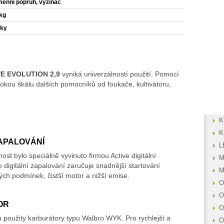
enní popruh, vyžínač
 kg
oky
E EVOLUTION 2,9
vyniká univerzálností použití. Pomocí
rokou škálu dalších pomocníků od foukače, kultivátoru,
K
K
ZAPALOVÁNÍ
L
ost bylo speciálně vyvinuto firmou Active digitální
M
o digitální zapalování zaručuje snadnější startování
M
ch podmínek, čistší motor a nižší emise.
O
O
OR
O
 použity karburátory typu Walbro WYK. Pro rychlejší a
O