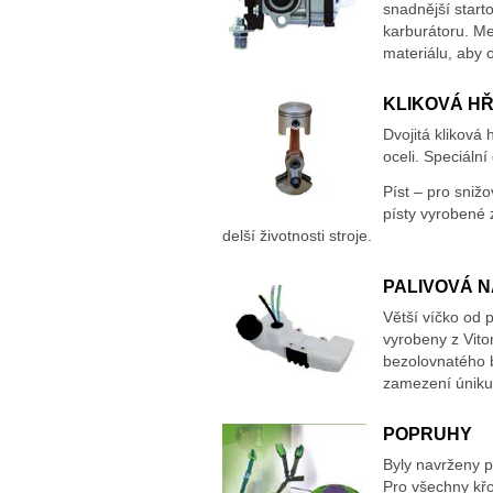
snadnější starto
karburátoru. M
materiálu, aby 
KLIKOVÁ H
Dvojitá kliková 
oceli. Speciáln
Píst – pro snižo
písty vyrobené z
delší životnosti stroje.
PALIVOVÁ 
Větší víčko od 
vyrobeny z Viton
bezolovnatého b
zamezení úniku
POPRUHY
Byly navrženy p
Pro všechny kř