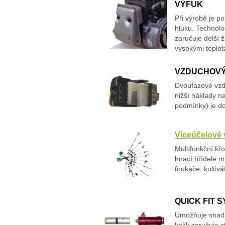
VÝFUK
Při výrobě je po
hluku. Technolo
zaručuje delší 
vysokými teplot
VZDUCHOVÝ
Dvoufázové vzduc
nižší náklady na
podmínky) je do
Víceúčelové v
Multifunkční kř
hnací hřídele m
foukače, kultivá
QUICK FIT 
Umožňuje snadn
kolík zaručuje 