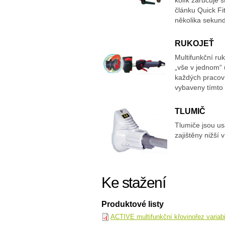
článku Quick Fi
několika sekund 
RUKOJEŤ
Multifunkční r
„vše v jednom“ 
každých pracov
vybaveny tímt
TLUMIČ
Tlumiče jsou u
zajištěny nižší 
Ke stažení
Produktové listy
ACTIVE multifunkční křovinořez variabi