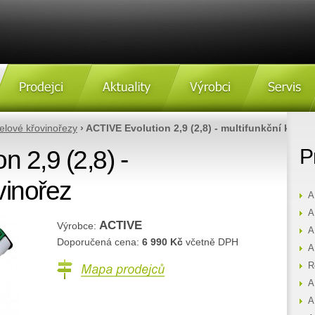
Prodejci
Aktulity
Výrobci
Servis
elové křovinořezy
› ACTIVE Evolution 2,9 (2,8) - multifunkční křovi
 2,9 (2,8) -
P
vinořez
A
A
ACTIVE
Výrobce:
A
Doporučená cena:
6 990 Kč
včetně DPH
A
Mapa prodejců
R
A
A