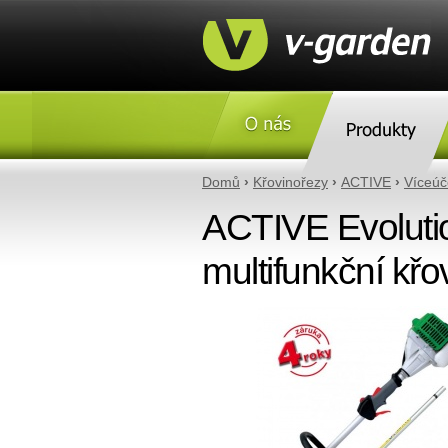
O nás
Produkty
Domů
›
Křovinořezy
›
ACTIVE
›
Víceúč
ACTIVE Evolution
multifunkční křo