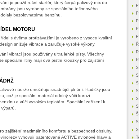
vání je použit ruční startér, který čerpá palivový mix do
P
embrány jsou vyrobeny ze speciálního teflonového
P
odolaly bezolovnatému benzínu.
P
ŘÍDEL MOTORU
P
P
hřídel s dvěma protizávažími je vyrobeno z vysoce kvalitní
í design snižuje vibrace a zaručuje vysoké výkony.
Ř
R
vání vibrací jsou používány ultra lehké písty. Všechny
e speciální litiny mají dva pístní kroužky pro zajištění
R
S
S
NÁDRŽ
S
palivové nádrže umožňuje snadnější plnění. Hadičky jsou
S
u, což je speciální materiál odolný vůči korozi
S
enzínu a vůči vysokým teplotám. Speciální zařízení k
S
 výparů.
Š
S
S
ro zajištění maximálního komfortu a bezpečnosti obsluhy.
ovinořezy vyhovují patentované ACTIVE nylonové hlavy a
T