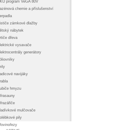
KU program VeGA 80V
azénová chemie a příslušenství
erpadla
ističe zámkové dlažby
ětský nábytek
rtiče dřeva
lektrické vysavače
lektrocentrály generátory
óliovníky
rily
adicové navijáky
rabla
ubiče hmyzu
nfrasauny
nfrazářiče
ladívkové mulčovače
olébkové pily
řovinořezy