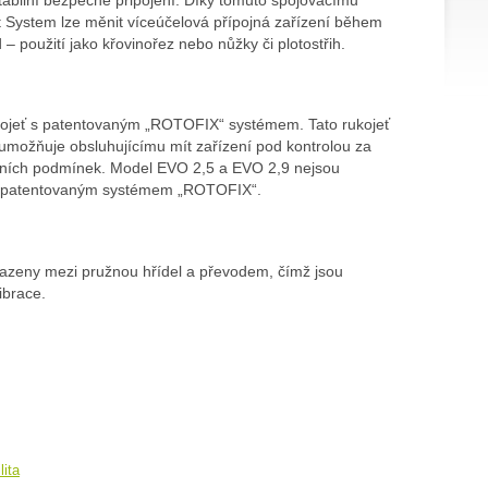
t System lze měnit víceúčelová přípojná zařízení během
– použití jako křovinořez nebo nůžky či plotostřih.
ukojeť s patentovaným „ROTOFIX“ systémem. Tato rukojeť
umožňuje obsluhujícímu mít zařízení pod kontrolou za
ních podmínek. Model EVO 2,5 a EVO 2,9 nejsou
o patentovaným systémem „ROTOFIX“.
sazeny mezi pružnou hřídel a převodem, čímž jsou
vibrace.
lita