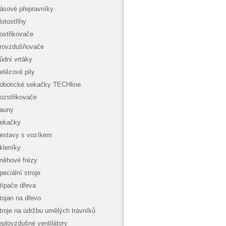
ásové přepravníky
lotostřihy
ostřikovače
rovzdušňovače
ůdní vrtáky
etězové pily
obotické sekačky TECHline
ozstřikovače
auny
ekačky
estavy s vozíkem
kleníky
něhové frézy
peciální stroje
típače dřeva
tojan na dřevo
troje na údržbu umělých trávníků
eplovzdušné ventilátory