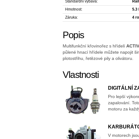
Standardní výbava:
Ram
Hmotnost:
5.3
Záruka:
4 r
Popis
Multifunkční křovinořez s hřídelí
ACTIV
půlené hnací hřídele můžete napojit ši
plotostřihu, řetězové pily a olivátoru.
Vlastnosti
DIGITÁLNÍ 
Pro lepší výkonn
zapalování. Tot
motoru za každý
KARBURÁT
V motorech jsou