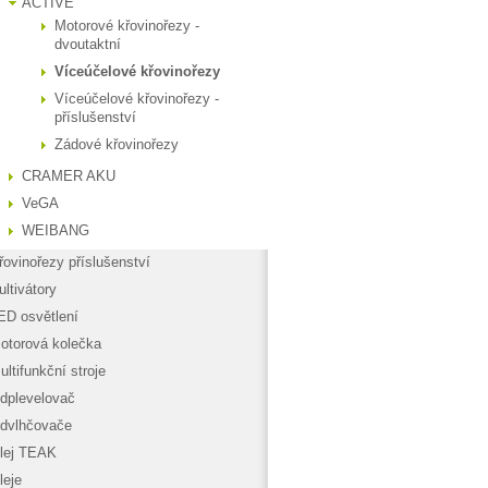
ACTIVE
Motorové křovinořezy -
dvoutaktní
Víceúčelové křovinořezy
Víceúčelové křovinořezy -
příslušenství
Zádové křovinořezy
CRAMER AKU
VeGA
WEIBANG
řovinořezy příslušenství
ultivátory
ED osvětlení
otorová kolečka
ultifunkční stroje
dplevelovač
dvlhčovače
lej TEAK
leje