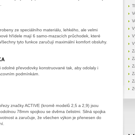
.
T
V
V
V
robeny ze speciálního materiálu, lehkého, ale velmi
bové hřídele mají 6 samo-mazacích průchodek, které
V
. Všechny tyto funkce zaručují maximální komfort obsluhy.
V
Z
KA
Z
Z
i odolné převodovky konstruované tak, aby odolaly i
acovním podmínkám.
Z
Z
Z
ořezy značky ACTIVE (kromě modelů 2,5 a 2,9) jsou
 odolnou 78mm spojkou se dvěma čelistmi. Silná spojka
 životnost a zaručuje, že všechen výkon je přenesen do
ní.