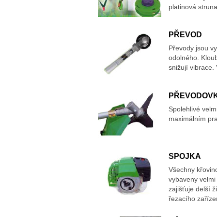
platinová struna
PŘEVOD
Převody jsou vy
odolného. Klou
snižují vibrace
PŘEVODOV
Spolehlivé velm
maximálním pr
SPOJKA
Všechny křovin
vybaveny velmi
zajišťuje delší
řezacího zaříze