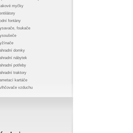
lakové myčky
entilátory
odní fontány
ysavače, foukače
ysoušeče
yžínače
ahradní domky
ahradní nábytek
ahradní potřeby
ahradní traktory
ametací kartáče
vlhčovače vzduchu