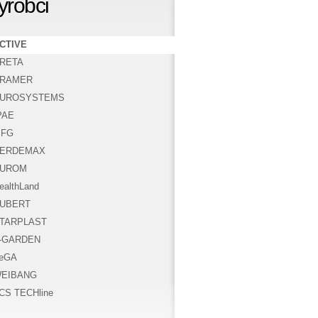
ýrobci
CTIVE
RETA
RAMER
UROSYSTEMS
PAE
FG
ERDEMAX
UROM
ealthLand
UBERT
TARPLAST
-GARDEN
eGA
EIBANG
CS TECHline