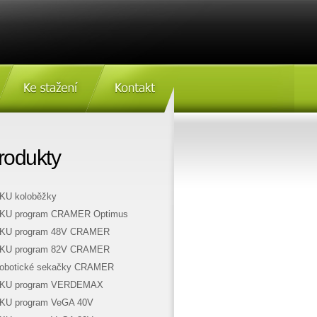
Ke stažení
Kontakt
nořez
rodukty
KU koloběžky
KU program CRAMER Optimus
KU program 48V CRAMER
KU program 82V CRAMER
obotické sekačky CRAMER
KU program VERDEMAX
KU program VeGA 40V