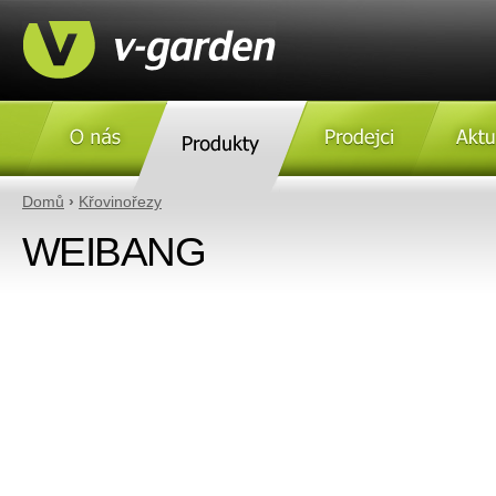
O nás
Produkty
Prodejci
Aktulity
Domů
›
Křovinořezy
WEIBANG