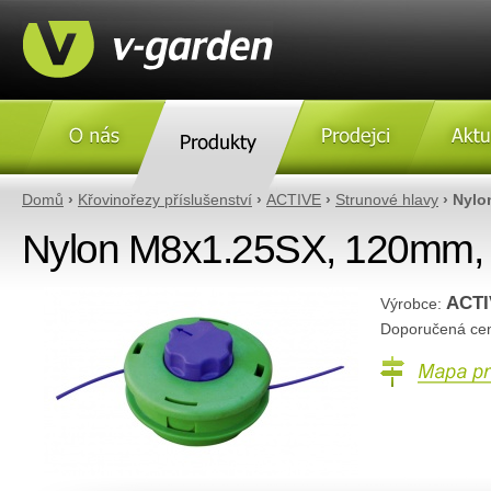
O nás
Produkty
Prodejci
Aktulity
Domů
›
Křovinořezy příslušenství
›
ACTIVE
›
Strunové hlavy
› Nylo
Nylon M8x1.25SX, 120mm,
ACTI
Výrobce:
Doporučená ce
Mapa prodejc