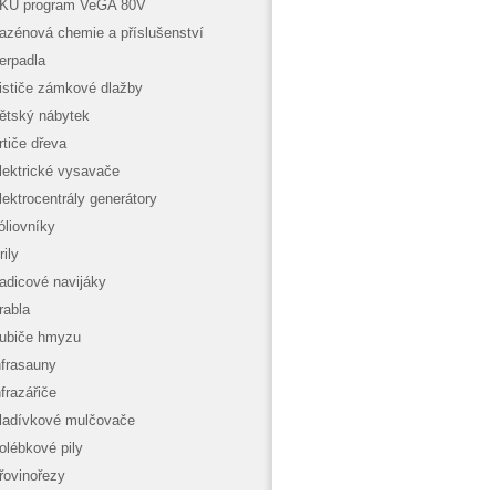
KU program VeGA 80V
azénová chemie a příslušenství
erpadla
ističe zámkové dlažby
ětský nábytek
rtiče dřeva
lektrické vysavače
lektrocentrály generátory
óliovníky
rily
adicové navijáky
rabla
ubiče hmyzu
nfrasauny
nfrazářiče
ladívkové mulčovače
olébkové pily
řovinořezy