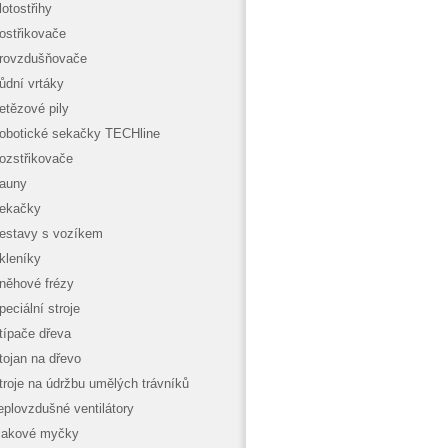
lotostřihy
ostřikovače
rovzdušňovače
ůdní vrtáky
etězové pily
obotické sekačky TECHline
ozstřikovače
auny
ekačky
estavy s vozíkem
kleníky
něhové frézy
peciální stroje
típače dřeva
tojan na dřevo
troje na údržbu umělých trávníků
eplovzdušné ventilátory
lakové myčky