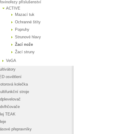
řovinořezy příslušenství
ACTIVE
Mazací tuk
Ochranné štíty
Popruhy
Strunové hlavy
Žací nože
Žací struny
VeGA
ultivátory
ED osvětlení
otorová kolečka
ultifunkční stroje
dplevelovač
dvlhčovače
lej TEAK
leje
ásové přepravníky