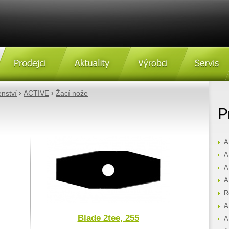
Prodejci
Aktulity
Výrobci
Servis
enství
›
ACTIVE
›
Žací nože
P
A
A
A
A
R
A
Blade 2tee, 255
A