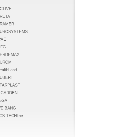
CTIVE
RETA
RAMER
UROSYSTEMS
PAE
FG
ERDEMAX
UROM
ealthLand
UBERT
TARPLAST
-GARDEN
eGA
EIBANG
CS TECHline