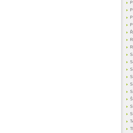
P
P
P
P
Ř
R
R
S
S
S
S
S
S
Š
S
S
T
T