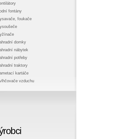
entilátory
odní fontány
ysavače, foukače
ysoušeče
yžínače
ahradní domky
ahradní nábytek
ahradní potřeby
ahradní traktory
ametací kartáče
vlhčovače vzduchu
ýrobci