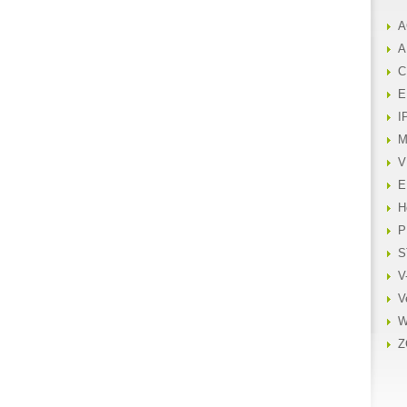
A
A
C
E
I
M
V
E
H
P
S
V
V
W
Z