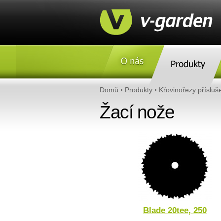
O nás
Produkty
Domů
›
Produkty
›
Křovinořezy přísluš
Žací nože
Blade 20tee, 250