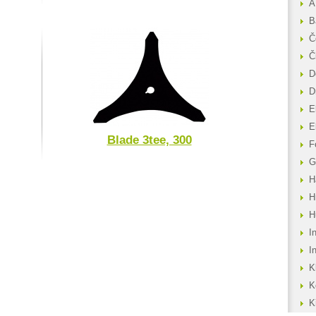
A
B
Č
Č
D
D
E
E
Blade 3tee, 300
F
G
H
H
H
I
I
K
K
K