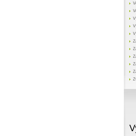
V
V
V
V
V
Z
Z
Z
Z
Z
Z
V