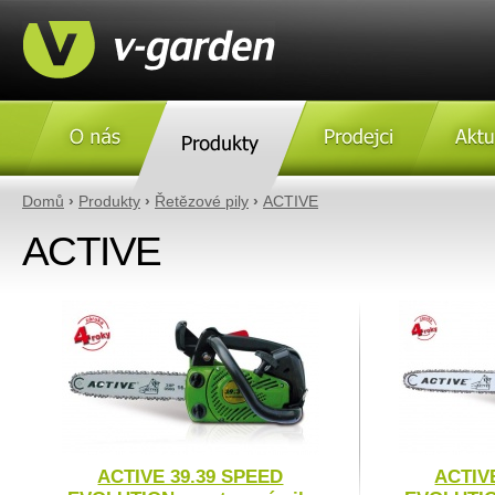
O nás
Produkty
Prodejci
Aktulity
Domů
›
Produkty
›
Řetězové pily
›
ACTIVE
ACTIVE
ACTIVE 39.39 SPEED
ACTIV