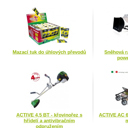
Mazací tuk do úhlových převodů
Sněhová r
powe
ACTIVE 4,5 BT - křovinořez s
ACTIVE AC 6
hřídelí a antivibračním
odpružením