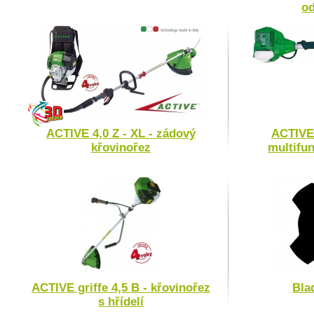
o
ACTIVE 4,0 Z - XL - zádový
ACTIVE 
křovinořez
multifu
ACTIVE griffe 4,5 B - křovinořez
Bla
s hřídelí