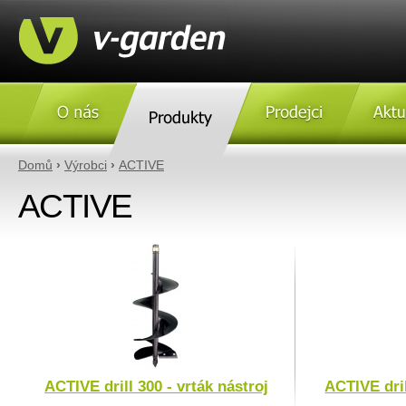
O nás
Produkty
Prodejci
Aktulity
Domů
›
Výrobci
›
ACTIVE
ACTIVE
ACTIVE drill 300 - vrták nástroj
ACTIVE dril