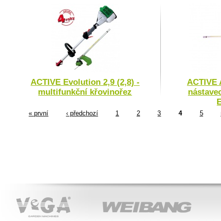
ACTIVE Evolution 2,9 (2,8) -
ACTIVE A
multifunkční křovinořez
nástave
E
« první
‹ předchozí
1
2
3
4
5
VeGA
WEIBANG
ACT