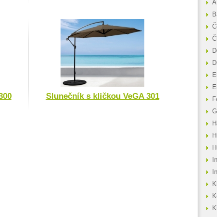
A
B
Č
Č
D
D
E
E
300
Slunečník s kličkou VeGA 301
F
G
H
H
H
I
I
K
K
K