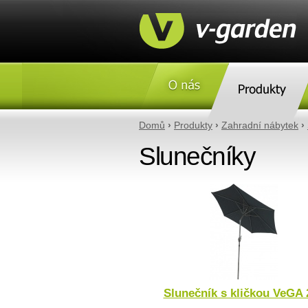
O nás
Produkty
Domů
›
Produkty
›
Zahradní nábytek
›
Slunečníky
Slunečník s kličkou VeGA 