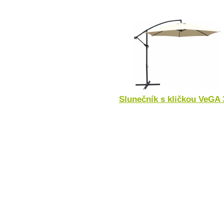
Slunečník s kličkou VeGA 