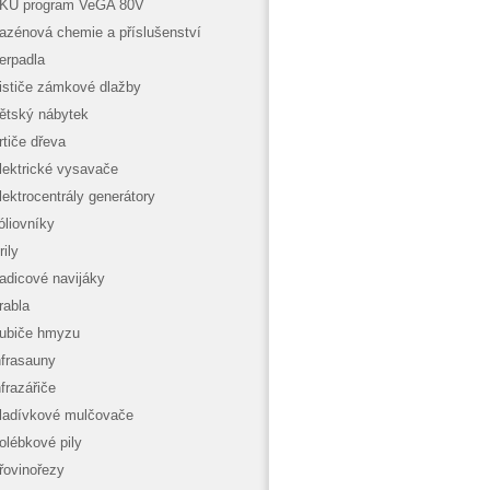
KU program VeGA 80V
azénová chemie a příslušenství
erpadla
ističe zámkové dlažby
ětský nábytek
rtiče dřeva
lektrické vysavače
lektrocentrály generátory
óliovníky
rily
adicové navijáky
rabla
ubiče hmyzu
nfrasauny
nfrazářiče
ladívkové mulčovače
olébkové pily
řovinořezy