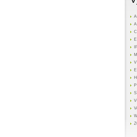
A
A
C
E
I
M
V
E
H
P
S
V
V
W
Z