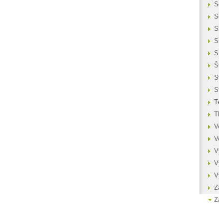
S
S
S
S
S
Š
S
S
T
T
V
V
V
V
V
Z
Z