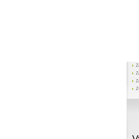
Z
Z
Z
Z
V