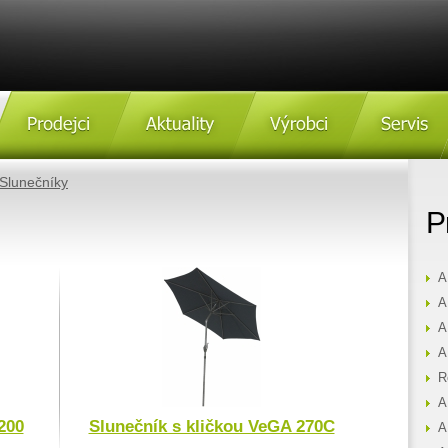
Prodejci
Aktulity
Výrobci
Servis
Slunečníky
P
A
A
A
A
R
A
200
Slunečník s kličkou VeGA 270C
A