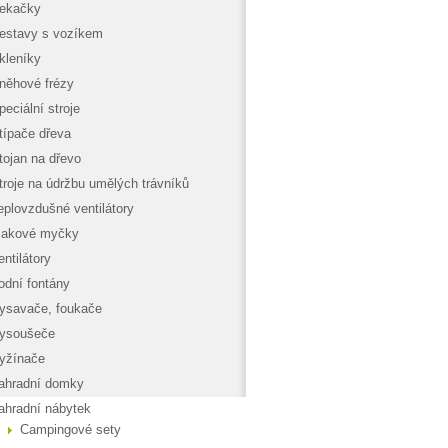
ekačky
estavy s vozíkem
kleníky
něhové frézy
peciální stroje
típače dřeva
tojan na dřevo
troje na údržbu umělých trávníků
eplovzdušné ventilátory
lakové myčky
entilátory
odní fontány
ysavače, foukače
ysoušeče
yžínače
ahradní domky
ahradní nábytek
Campingové sety