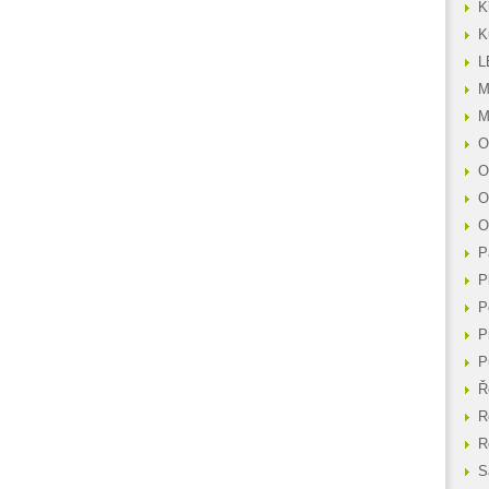
K
K
L
M
M
O
O
O
O
P
P
P
P
P
Ř
R
R
S