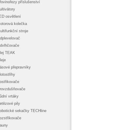
řovinořezy příslušenství
ultivátory
ED osvětlení
otorová kolečka
ultifunkční stroje
dplevelovač
dvlhčovače
lej TEAK
leje
ásové přepravníky
lotostřihy
ostřikovače
rovzdušňovače
ůdní vrtáky
etězové pily
obotické sekačky TECHline
ozstřikovače
auny