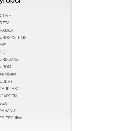
CTIVE
RETA
RAMER
UROSYSTEMS
PAE
FG
ERDEMAX
UROM
ealthLand
UBERT
TARPLAST
-GARDEN
eGA
EIBANG
CS TECHline